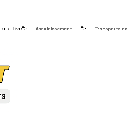
em active">
">
Assainissement
Transports de