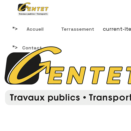
">
current-it
Accueil
Terrassement
">
Contact