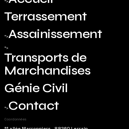
">
Terrassement
Assainissement
">
">
Transports de
Marchandises
Génie Civil
Contact
">
Coordonnées
11 allée Marronniers, 88260 Lerrain